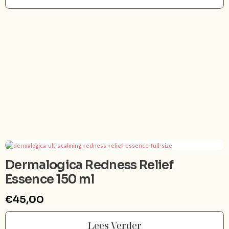
Dit
product
heeft
meerdere
variaties.
Deze
optie
kan
gekozen
worden
op
de
productpagina
Dermalogica Redness Relief
Essence 150 ml
€
45,00
Lees Verder