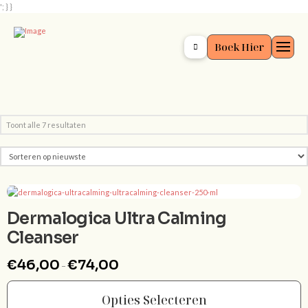
'; } }
Boek Hier
Gesorteerd
Toont alle 7 resultaten
op
nieuwste
Dermalogica Ultra Calming
Cleanser
Prijsklasse:
€
46,00
€
74,00
–
€46,00
tot
€74,00
Opties Selecteren