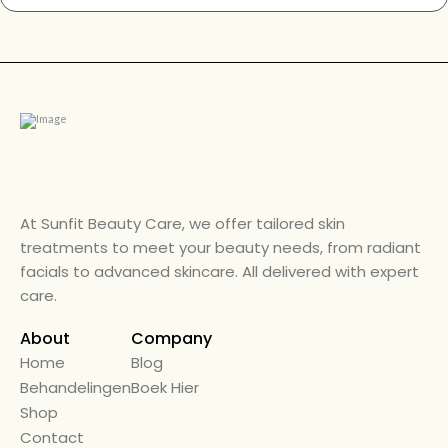
At Sunfit Beauty Care, we offer tailored skin
treatments to meet your beauty needs, from radiant
facials to advanced skincare. All delivered with expert
care.
About
Company
Home
← Back
Blog
Behandelingen
Alle Diensten
Boek Hier
Shop
Beauty Care
Contact
Diensten