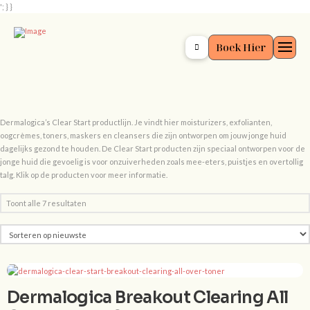
'; } }
Boek Hier
Dermalogica’s Clear Start productlijn. Je vindt hier moisturizers, exfolianten,
oogcrèmes, toners, maskers en cleansers die zijn ontworpen om jouw jonge huid
dagelijks gezond te houden. De Clear Start producten zijn speciaal ontworpen voor de
jonge huid die gevoelig is voor onzuiverheden zoals mee-eters, puistjes en overtollig
talg. Klik op de producten voor meer informatie.
Gesorteerd
Toont alle 7 resultaten
op
nieuwste
Dermalogica Breakout Clearing All