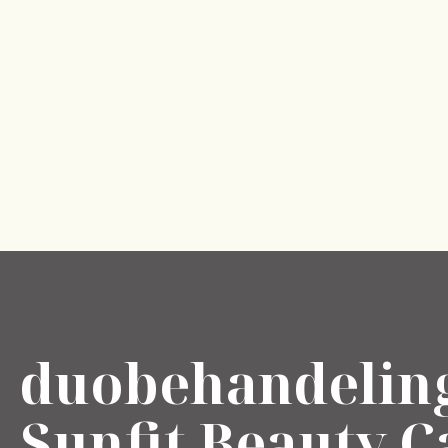
duobehandelin
Sunfit
Beauty C