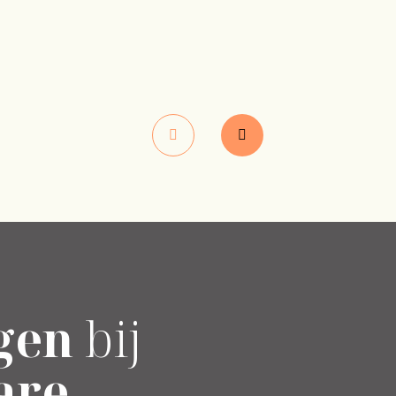
gen
bij
are