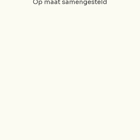
Op maat samengesteld
Oxypod Ingrediënten:
en Van Oxypod:
Serum Ingrediënten:
ediënten:
Niacinamide,
 Groene klei, Tea tree-