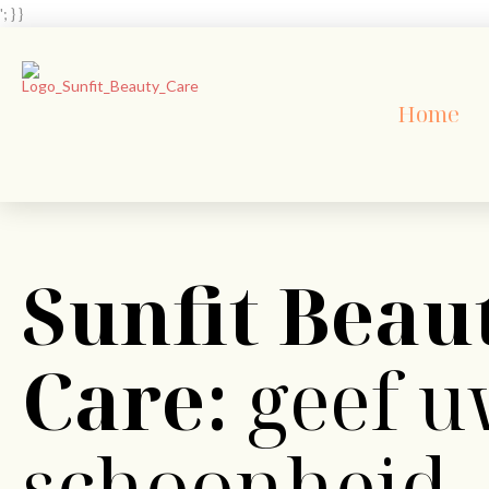
'; } }
Home
Sunfit Beau
Care:
geef 
schoonheid