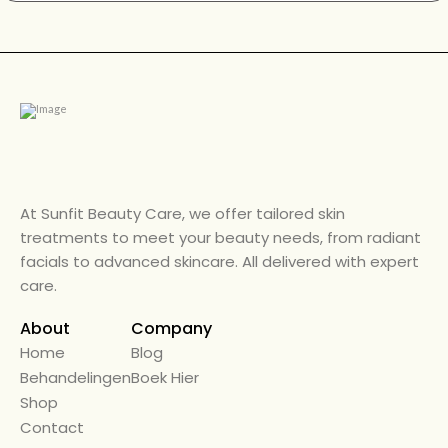
At Sunfit Beauty Care, we offer tailored skin
treatments to meet your beauty needs, from radiant
facials to advanced skincare. All delivered with expert
care.
About
Company
Home
← Back
Blog
Behandelingen
Alle Diensten
Boek Hier
Shop
Beauty Care
Contact
Diensten