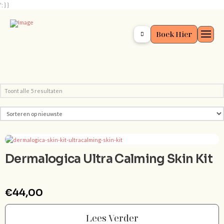
'; } }
Boek Hier
Gesorteerd
Toont alle 5 resultaten
op
nieuwste
Dermalogica Ultra Calming Skin Kit
€
44,00
Lees Verder