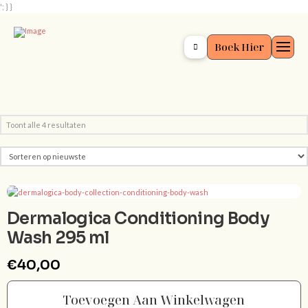
'; } }
Boek Hier
Gesorteerd
Toont alle 4 resultaten
op
nieuwste
Dermalogica Conditioning Body
Wash 295 ml
€
40,00
Toevoegen Aan Winkelwagen