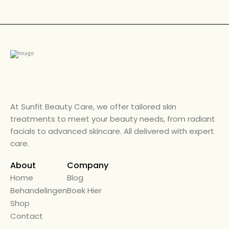
At Sunfit Beauty Care, we offer tailored skin
treatments to meet your beauty needs, from radiant
facials to advanced skincare. All delivered with expert
care.
About
Company
Home
← Back
Blog
Behandelingen
Alle Diensten
Boek Hier
Shop
Beauty Care
Contact
Diensten