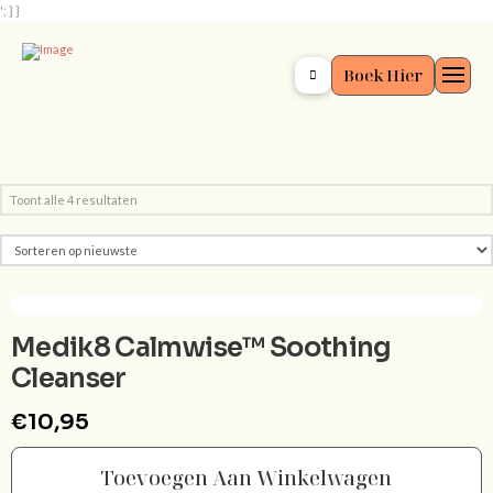
'; } }
Boek Hier
Gesorteerd
Toont alle 4 resultaten
op
nieuwste
Medik8 Calmwise™ Soothing
Cleanser
€
10,95
Toevoegen Aan Winkelwagen