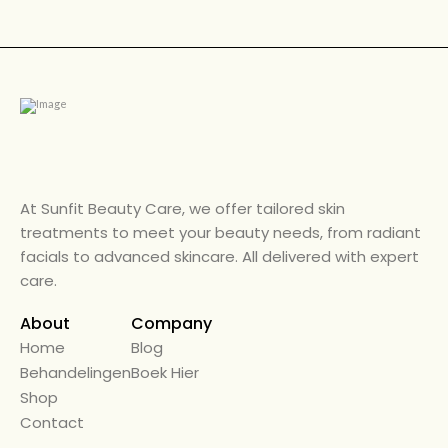
At Sunfit Beauty Care, we offer tailored skin
treatments to meet your beauty needs, from radiant
facials to advanced skincare. All delivered with expert
care.
About
Company
Home
← Back
Blog
Behandelingen
Alle Diensten
Boek Hier
Shop
Beauty Care
Contact
Diensten