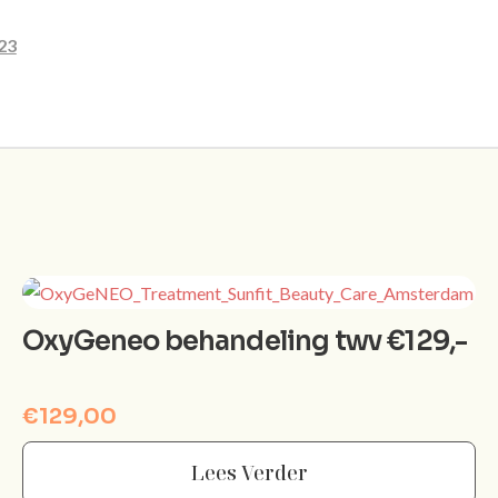
23
OxyGeneo behandeling twv €129,-
€
129,00
Lees Verder