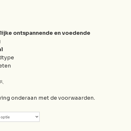
rlijke ontspannende en voedende
g
al
idtype
eten
🏃
ving onderaan met de voorwaarden.