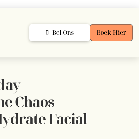
Bel Ons
Boek Hier
day
he Chaos
ydrate Facial