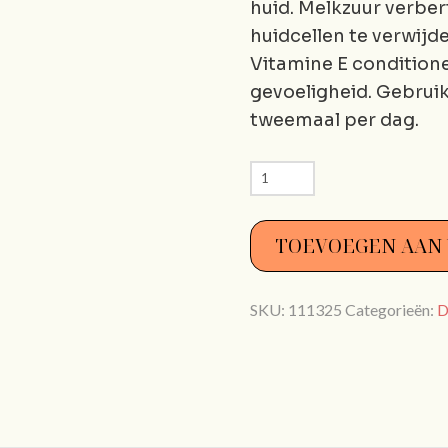
huid. Melkzuur verbe
huidcellen te verwijd
Vitamine E condition
gevoeligheid. Gebruik
tweemaal per dag.
Dermalogica
Skin
Smoothing
TOEVOEGEN AAN
Cream
2.0
SKU:
111325
Categorieën:
D
15
ml
hoeveelheid