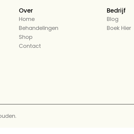
Over
Bedrijf
Home
← Back
Blog
Behandelingen
Alle Diensten
Boek Hier
Shop
Beauty Care
Contact
Diensten
ouden.