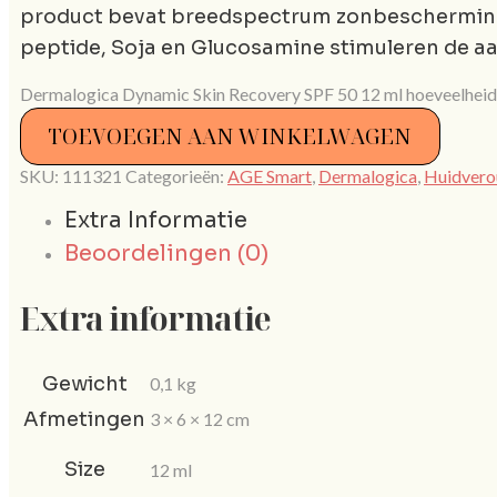
product bevat breedspectrum zonbescherming
peptide, Soja en Glucosamine stimuleren de a
Dermalogica Dynamic Skin Recovery SPF 50 12 ml hoeveelheid
TOEVOEGEN AAN WINKELWAGEN
SKU:
111321
Categorieën:
AGE Smart
,
Dermalogica
,
Huidvero
Extra Informatie
Beoordelingen (0)
Extra informatie
Gewicht
0,1 kg
Afmetingen
3 × 6 × 12 cm
Size
12 ml