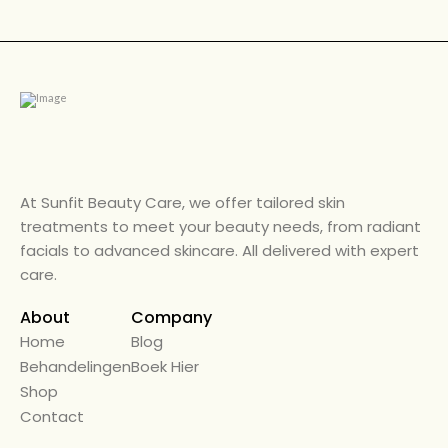
At Sunfit Beauty Care, we offer tailored skin
treatments to meet your beauty needs, from radiant
facials to advanced skincare. All delivered with expert
care.
About
Company
Home
← Back
Blog
Behandelingen
Alle Diensten
Boek Hier
Shop
Beauty Care
Contact
Diensten