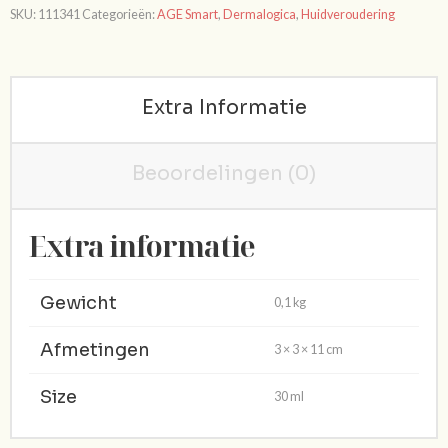
SKU:
111341
Categorieën:
AGE Smart
,
Dermalogica
,
Huidveroudering
hoeveelheid
Extra Informatie
Beoordelingen (0)
Extra informatie
Gewicht
0,1 kg
Afmetingen
3 × 3 × 11 cm
Size
30 ml