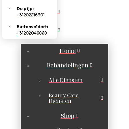
De pijp:
+31202216301
Buitenveldert:
+31202046868
Home
Behandelingen
Alle Diensten
Beauty Care
Diensten
Shop